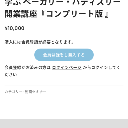
学ぶ ベーカリー・パティスリー
開業講座『コンプリート版 』
¥
10,000
購入には会員登録が必要となります。
会員登録をし購入する
会員登録がお済みの方は
ログインページ
からログインしてく
ださい
【動
画
セ
カテゴリー:
動画セミナー
ミ
ナ
ー】
税
理
士
さ
ん
に