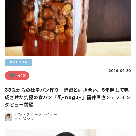
ARTICLE
2026.06.30
+13
33歳からの独学パン作り。酵母と向き合い、5年越しで完
成させた究極の食パン「凪-nagu-」福井直也シェフ イン
タビュー前編
パン・スイーツライター
いなだみほ