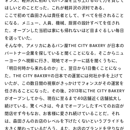
ォンス。軽井沢に初めてのパン屋を立ち上げるので力を貸して
ほしいとのことだった。これが軽井沢の沢村である。
ここで初めて森田さんは責任者として、すべてを任されること
になる。メニュー、人員、機械、厨房の設計すべてを任され
た。オープンした当初は家にも帰れないほど目まぐるしい毎日
を送っていた。
そんな中、アメリカにあるパン屋THE CITY BAKERY が日本の
パートナー企業を探していると聞くことになる。そこからニュ
ーヨークへ視察に行き、現地でオーナーに話を聞くうちに、
「明日何時から来れるのか」と、翌日から1日働くことになっ
た。THE CITY BAKERYの日本での運営には何社か手を上げて
いたが、この数日間の視察がきっかけでフォンスがその運営を
任されることになった。その後、2013年にTHE CITY BAKERY
がオープンしてから、現在に至るまで40店舗近く店舗拡大し
続けている。驚くべきは、今までオープンしたすべてのお店が
閉店せず今もなお、お客様に愛され続けていることだ。それ
は、森田さんのお店のレベルを下げたくないというプライドも
大きく関わっているだろう。また、お店のブランドを守りなが