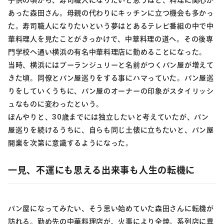
あった森田さん。母親の代わりにキッチンに立つ機会も多かっ
た。寿司職人になりたいという夢はとあるテレビ番組の中で中
華料理人を見たことがきっかけで、中華料理の道へ。その後専
門学校へ通い横浜の有名中華料理店に勤めることになった。
当時、横浜にはブーランジュリーと名前がつくパン屋が増えて
きた頃。同僚とパン屋巡りをする事にハマっていた。パン屋巡
りをしていくうちに、パン屋のオーナーの印象がスタイリッシ
ュなものに変わったという。
ぼんやりと、30歳までには独立したいと考えていたが、パン
屋巡りを続けるうちに、自らも同じ土俵に立ちたいと、パン屋
開業を次第に意識するようになった。
一見、不運にも思える出来事も人生の転機に
パン屋になってみたい、そう思い始めていた森田さんに転機が
訪れる。勤め先の中華料理店が、火事により全焼。系列店に異