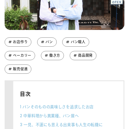
# お店作り
# パン
# パン職人
# ベーカリー
# 働き方
# 商品開発
# 販売促進
目次
1
パンそのものの美味しさを追求したお店
2
中華料理から異業種、パン屋へ
3
一見、不運にも思える出来事も人生の転機に