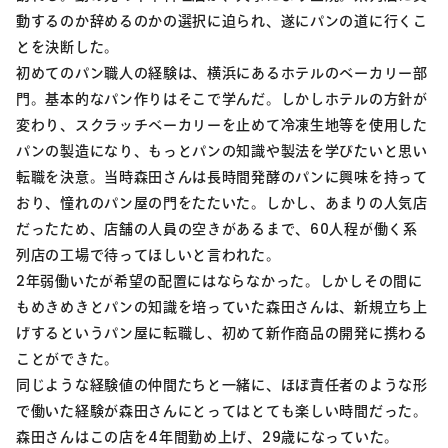
動するのか辞めるのかの選択に迫られ、遂にパンの道に行くこ
とを決断した。
初めてのパン職人の経験は、横浜にあるホテルのベーカリー部
門。基本的なパン作りはそこで学んだ。しかしホテルの方針が
変わり、スクラッチベーカリーを止めて冷凍生地等を使用した
パンの製造になり、もっとパンの知識や製法を学びたいと思い
転職を決意。当時森田さんは長時間発酵のパンに興味を持って
おり、憧れのパン屋の門をたたいた。しかし、あまりの人気店
だったため、店舗の人員の空きがあるまで、60人程が働く系
列店の工場で待ってほしいと言われた。
2年弱働いたが希望の配置にはならなかった。しかしその間に
もめきめきとパンの知識を培っていた森田さんは、新規立ち上
げするというパン屋に転職し、初めて新作商品の開発に携わる
ことができた。
同じような経験値の仲間たちと一緒に、ほぼ責任者のような形
で働いた経験が森田さんにとってはとても楽しい時間だった。
森田さんはこの店を4年間勤め上げ、29歳になっていた。