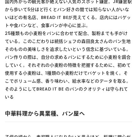
国内外からの観光客が絶えない人気のスポット鎌倉。JR鎌倉駅
から歩いて5分ほど行くとパン好きの間では知らない人がいな
いほどの有名店、BREAD IT BEが見えてくる。店内にはバゲッ
トや食パンなど、食事パンが中心に並ぶ。
25種類もの小麦粉をパンに合わせて配合、製粉までも手がけ
ている。このこだわりは統括シェフの森田良太さんのパン生地
そのものの美味しさを追求したいという信念に基づいている。
パン作りの際は、自分の求めるパンにするために小麦粉を調合
していく。それぞれの小麦粉の特徴を把握するために、初めて
使用する小麦粉は、1種類の小麦粉だけでバゲットを焼く。そ
こでボリューム感、香り味わい、給水率などのデータを取る。
そのようにしてBREAD IT BE のパンのクオリティは守られて
いる
中華料理から異業種、パン屋へ
子供の頃から、寿司職人になりたいと思うほど、料理に関心が