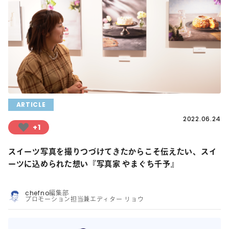
ARTICLE
2022.06.24
+1
スイーツ写真を撮りつづけてきたからこそ伝えたい、スイ
ーツに込められた想い『写真家 やまぐち千予』
chefno編集部
プロモーション担当兼エディター リョウ