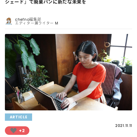
シェード」で廃棄パンに新たな未来を
chefno編集部
エディター兼ライター M
ARTICLE
2021.11.11
+2