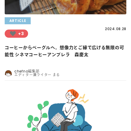
ARTICLE
2024.08.28
+3
コーヒーからベーグルへ。想像力とご縁で広げる無限の可
能性 シネマコーヒーアンブレラ 森慶太
chefno編集部
エディター兼ライター まる