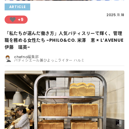
ARTICLE
2025.11.18
+9
「私たちが選んだ働き方」人気パティスリーで輝く、管理
職を務める女性たち -PHILO&CO. 米澤 恵 × L’AVENUE
伊藤 璃英-
chefno編集部
パティシエール兼ひよっこライター ハルミ