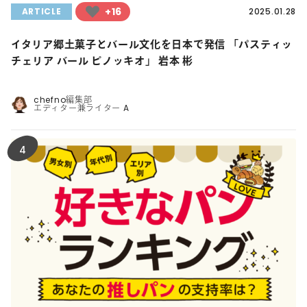
+16
ARTICLE
2025.01.28
イタリア郷土菓子とバール文化を日本で発信 「パスティッ
チェリア バール ピノッキオ」 岩本 彬
chefno編集部
エディター兼ライター A
4