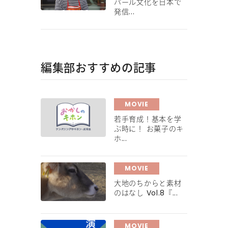
バール文化を日本で
発信...
編集部おすすめの記事
MOVIE
若手育成！基本を学
ぶ時に！ お菓子のキ
ホ...
MOVIE
大地のちからと素材
のはなし Vol.8『...
MOVIE