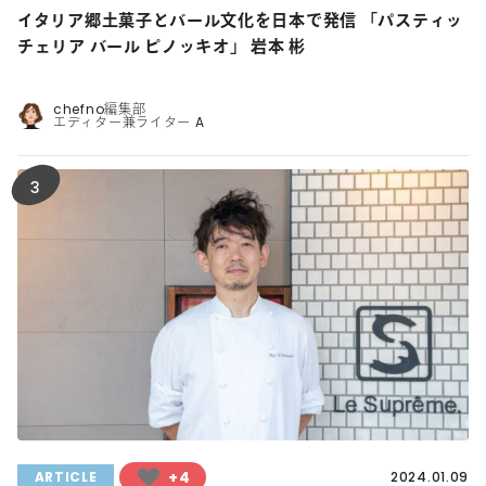
イタリア郷土菓子とバール文化を日本で発信 「パスティッ
チェリア バール ピノッキオ」 岩本 彬
chefno編集部
エディター兼ライター A
3
+4
ARTICLE
2024.01.09