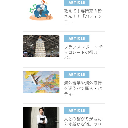
ARTICLE
教えて！専門家の皆
さん！！「パティシ
エー...
ARTICLE
フランスレポート チ
ョコレートの祭典
パ...
ARTICLE
海外留学や海外修行
を迷うパン職人・パ
ティ...
ARTICLE
人との繋がりがもた
らす新たな道。フリ