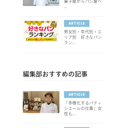
菓子屋からパン屋へ
...
ARTICLE
男女別・年代別・エ
リア別 好きなパン
ラン...
編集部おすすめの記事
ARTICLE
「多様化するパティ
シエールの仕事」女
性も...