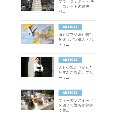
フランスレポート チ
ョコレートの祭典
パ...
ARTICLE
海外留学や海外修行
を迷うパン職人・パ
ティ...
ARTICLE
人との繋がりがもた
らす新たな道。フリ
ーラ...
ARTICLE
ヴィーガンスイーツ
を通じて誰もが健康
で美...