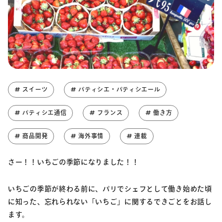
# スイーツ
# パティシエ・パティシエール
# パティシエ通信
# フランス
# 働き方
# 商品開発
# 海外事情
# 連載
さー！！いちごの季節になりました！！
いちごの季節が終わる前に、パリでシェフとして働き始めた頃
に知った、忘れられない「いちご」に関するできごとをお話し
ます。