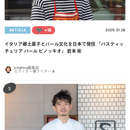
+16
ARTICLE
2025.01.28
イタリア郷土菓子とバール文化を日本で発信 「パスティッ
チェリア バール ピノッキオ」 岩本 彬
chefno編集部
エディター兼ライター A
3