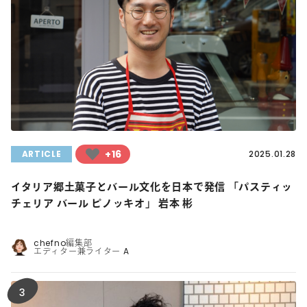
+16
ARTICLE
2025.01.28
イタリア郷土菓子とバール文化を日本で発信 「パスティッ
チェリア バール ピノッキオ」 岩本 彬
chefno編集部
エディター兼ライター A
3