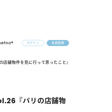
︎について
efno®︎
ログイン
会員登録
パリの店舗物件を見に行って思ったこと』
l.26『パリの店舗物