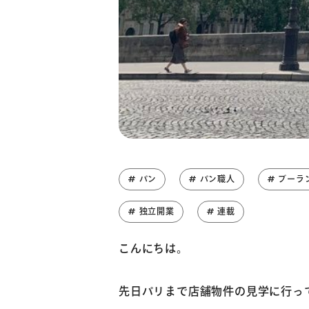
# パン
# パン職人
# ブーラ
# 独立開業
# 連載
こんにちは。
先日パリまで店舗物件の見学に行っ