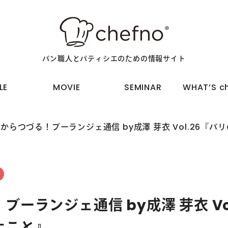
パン職人とパティシエのための情報サイト
物
動画で学ぶ
セミナーに参加
chefno®
LE
MOVIE
SEMINAR
WHAT’S ch
からつづる！ブーランジェ通信 by成澤 芽衣 Vol.26『
ーランジェ通信 by成澤 芽衣 Vo
たこと』