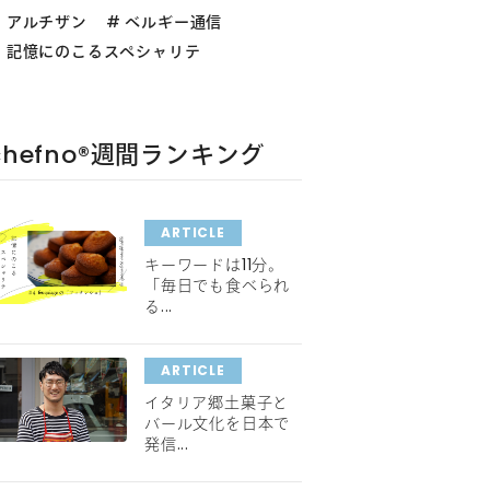
アルチザン
ベルギー通信
記憶にのこるスペシャリテ
chefno®︎週間ランキング
ARTICLE
キーワードは11分。
「毎日でも食べられ
る...
ARTICLE
イタリア郷土菓子と
バール文化を日本で
発信...