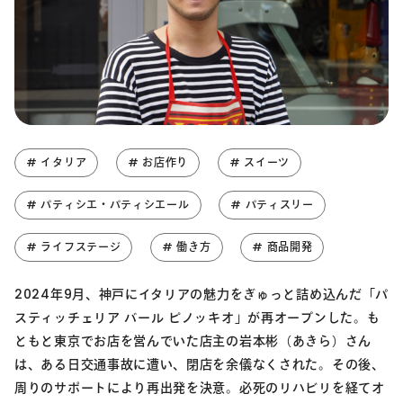
# イタリア
# お店作り
# スイーツ
# パティシエ・パティシエール
# パティスリー
# ライフステージ
# 働き方
# 商品開発
2024年9月、神戸にイタリアの魅力をぎゅっと詰め込んだ「パ
スティッチェリア バール ピノッキオ」が再オープンした。も
ともと東京でお店を営んでいた店主の岩本彬（あきら）さん
は、ある日交通事故に遭い、閉店を余儀なくされた。その後、
周りのサポートにより再出発を決意。必死のリハビリを経てオ