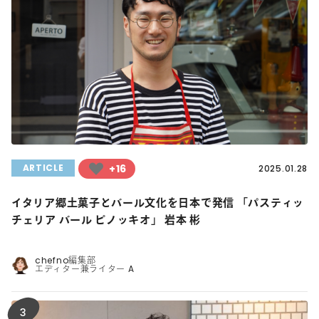
+16
ARTICLE
2025.01.28
イタリア郷土菓子とバール文化を日本で発信 「パスティッ
チェリア バール ピノッキオ」 岩本 彬
chefno編集部
エディター兼ライター A
3