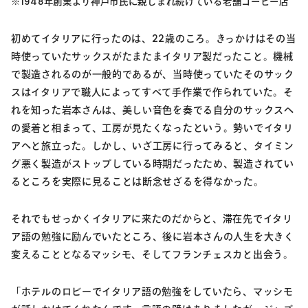
※1948年創業より神戸市民に親しまれ続けている老舗コーヒー店
初めてイタリアに行ったのは、22歳のころ。きっかけはその当
時使っていたサックスがたまたまイタリア製だったこと。機械
で製造されるのが一般的であるが、当時使っていたそのサック
スはイタリアで職人によってすべて手作業で作られていた。そ
れを知った岩本さんは、美しい音色を奏でる自分のサックスへ
の愛着と相まって、工房が見たくなったという。勢いでイタリ
アへと旅立った。しかし、いざ工房に行ってみると、タイミン
グ悪く製造がストップしている時期だったため、製造されてい
るところを実際に見ることは断念せざるを得なかった。
それでもせっかくイタリアに来たのだからと、滞在先でイタリ
ア語の勉強に励んでいたところ、後に岩本さんの人生を大きく
変えることとなるマッシモ、そしてフランチェスカと出会う。
「ホテルのロビーでイタリア語の勉強をしていたら、マッシモ