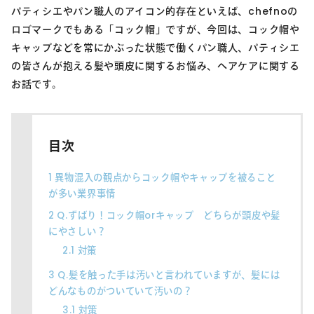
パティシエやパン職人のアイコン的存在といえば、chefnoの
ロゴマークでもある「コック帽」ですが、今回は、コック帽や
キャップなどを常にかぶった状態で働くパン職人、パティシエ
の皆さんが抱える髪や頭皮に関するお悩み、ヘアケアに関する
お話です。
目次
1
異物混入の観点からコック帽やキャップを被ること
が多い業界事情
2
Q.ずばり！コック帽orキャップ どちらが頭皮や髪
にやさしい？
2.1
対策
3
Q.髪を触った手は汚いと言われていますが、髪には
どんなものがついていて汚いの？
3.1
対策