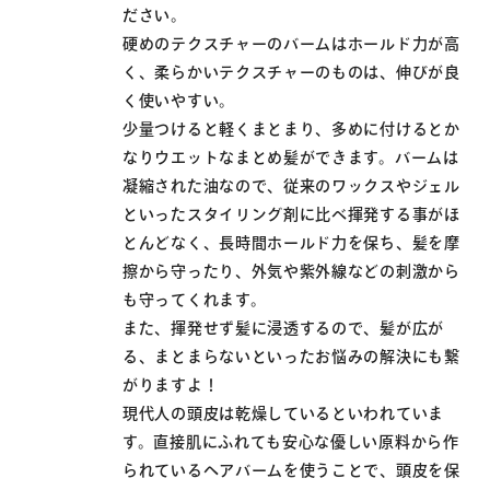
ださい。
硬めのテクスチャーのバームはホールド力が高
く、柔らかいテクスチャーのものは、伸びが良
く使いやすい。
少量つけると軽くまとまり、多めに付けるとか
なりウエットなまとめ髪ができます。バームは
凝縮された油なので、従来のワックスやジェル
といったスタイリング剤に比べ揮発する事がほ
とんどなく、長時間ホールド力を保ち、髪を摩
擦から守ったり、外気や紫外線などの刺激から
も守ってくれます。
また、揮発せず髪に浸透するので、髪が広が
る、まとまらないといったお悩みの解決にも繋
がりますよ！
現代人の頭皮は乾燥しているといわれていま
す。直接肌にふれても安心な優しい原料から作
られているヘアバームを使うことで、頭皮を保