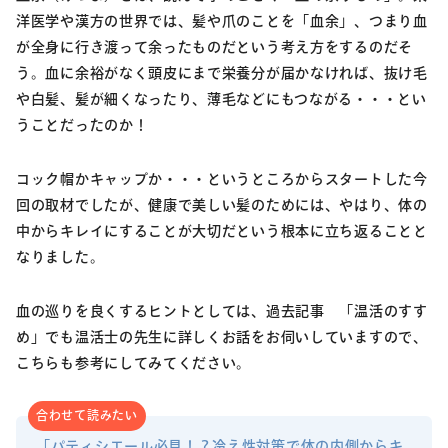
洋医学や漢方の世界では、髪や爪のことを「血余」、つまり血
が全身に行き渡って余ったものだという考え方をするのだそ
う。血に余裕がなく頭皮にまで栄養分が届かなければ、抜け毛
や白髪、髪が細くなったり、薄毛などにもつながる・・・とい
うことだったのか！
コック帽かキャップか・・・というところからスタートした今
回の取材でしたが、健康で美しい髪のためには、やはり、体の
中からキレイにすることが大切だという根本に立ち返ることと
なりました。
血の巡りを良くするヒントとしては、過去記事 「温活のすす
め」でも温活士の先生に詳しくお話をお伺いしていますので、
こちらも参考にしてみてください。
合わせて読みたい
「パティシエール必見！？冷え性対策で体の内側からキ