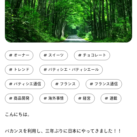
# オーナー
# スイーツ
# チョコレート
# トレンド
# パティシエ・パティシエール
# パティシエ通信
# フランス
# フランス通信
# 商品開発
# 海外事情
# 経営
# 連載
こんにちは。
バカンスを利用し、三年ぶりに日本にやってきました！！