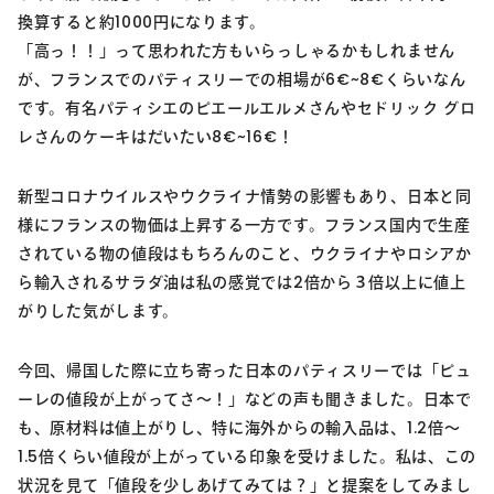
換算すると約1000円になります。
「高っ！！」って思われた方もいらっしゃるかもしれません
が、フランスでのパティスリーでの相場が6€~8€くらいなん
です。有名パティシエのピエールエルメさんやセドリック グロ
レさんのケーキはだいたい8€~16€！
新型コロナウイルスやウクライナ情勢の影響もあり、日本と同
様にフランスの物価は上昇する一方です。フランス国内で生産
されている物の値段はもちろんのこと、ウクライナやロシアか
ら輸入されるサラダ油は私の感覚では2倍から３倍以上に値上
がりした気がします。
今回、帰国した際に立ち寄った日本のパティスリーでは「ピュ
ーレの値段が上がってさ～！」などの声も聞きました。日本で
も、原材料は値上がりし、特に海外からの輸入品は、1.2倍～
1.5倍くらい値段が上がっている印象を受けました。私は、この
状況を見て「値段を少しあげてみては？」と提案をしてみまし